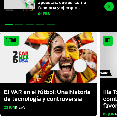
apuestas: qué es, cómo
funciona y ejemplos
04 FEB
Fútbol
UFC
El VAR en el fútbol: Una historia
Ilia 
de tecnología y controversia
comb
favor
22 JUN
|
NEWS
09 JUN
|