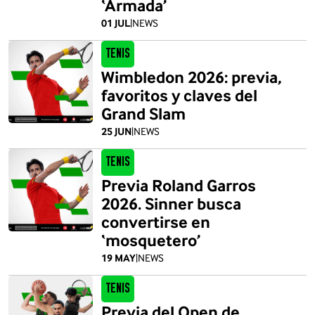
‘Armada’
01 JUL
|
NEWS
Tenis
Wimbledon 2026: previa,
favoritos y claves del
Grand Slam
25 JUN
|
NEWS
Tenis
Previa Roland Garros
2026. Sinner busca
convertirse en
‘mosquetero’
19 MAY
|
NEWS
Tenis
Previa del Open de